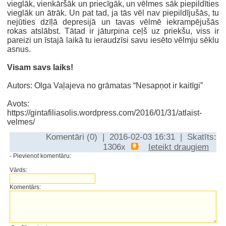
vieglāk, vienkāršāk un priecīgāk, un vēlmes sāk piepildīties
vieglāk un ātrāk. Un pat tad, ja tās vēl nav piepildījušās, tu
nejūties dzīļā depresijā un tavas vēlmē iekrampējušās
rokas atslābst. Tātad ir jāturpina ceļš uz priekšu, viss ir
pareizi un īstajā laikā tu ieraudzīsi savu iesēto vēlmju sēklu
asnus.
Visam savs laiks!
Autors: Olga Vaļajeva no grāmatas “Nesapņot ir kaitīgi”
Avots:
https://gintafiliasolis.wordpress.com/2016/01/31/atlaist-
velmes/
Komentāri (0) | 2016-02-03 16:31 | Skatīts:
1306x
Ieteikt draugiem
- Pievienot komentāru:
Vārds:
Komentārs: