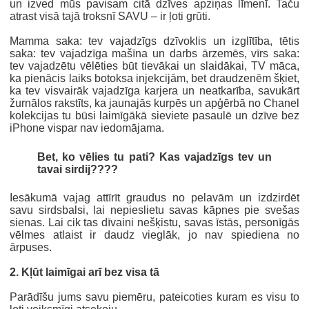
un izved mūs pavisam citā dzīves apziņas līmenī. Taču
atrast visā tajā troksnī SAVU – ir ļoti grūti.
Mamma saka: tev vajadzīgs dzīvoklis un izglītība, tētis
saka: tev vajadzīga mašīna un darbs ārzemēs, vīrs saka:
tev vajadzētu vēlēties būt tievākai un slaidākai, TV māca,
ka pienācis laiks botoksa injekcijām, bet draudzenēm šķiet,
ka tev visvairāk vajadzīga karjera un neatkarība, savukārt
žurnālos rakstīts, ka jaunajās kurpēs un apģērbā no Chanel
kolekcijas tu būsi laimīgākā sieviete pasaulē un dzīve bez
iPhone vispar nav iedomājama.
Bet, ko vēlies tu pati? Kas vajadzīgs tev un
tavai sirdij????
Iesākumā vajag attīrīt graudus no pelavām un izdzirdēt
savu sirdsbalsi, lai nepieslietu savas kāpnes pie svešas
sienas. Lai cik tas dīvaini nešķistu, savas īstās, personīgās
vēlmes atlaist ir daudz vieglāk, jo nav spiediena no
ārpuses.
2. Kļūt laimīgai arī bez visa tā
Parādīšu jums savu piemēru, pateicoties kuram es visu to