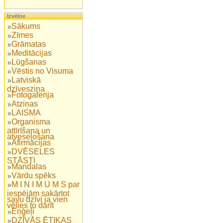
Izvēlne
Sākums
Zīmes
Grāmatas
Meditācijas
Lūgšanas
Vēstis no Visuma
Latviskā
dzīvesziņa
Fotogalerija
Atziņas
LAISMA
Organisma
attīrīšana un
atveseļošana
Afirmācijas
DVĒSELES
STĀSTI
Mandalas
Vārdu spēks
M I N I M U M S par
iespējām sakārtot
savu dzīvi ja vien
vēlies to darīt
Eņģeļi
DZĪVĀS ĒTIKAS