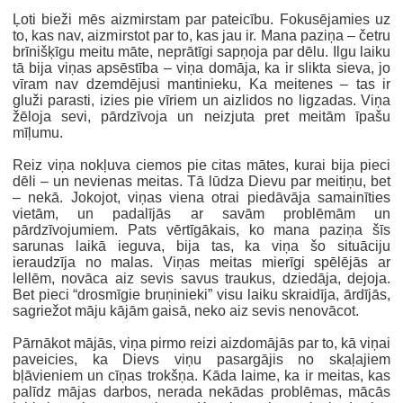
Ļoti bieži mēs aizmirstam par pateicību. Fokusējamies uz
to, kas nav, aizmirstot par to, kas jau ir. Mana paziņa – četru
brīnišķīgu meitu māte, neprātīgi sapņoja par dēlu. Ilgu laiku
tā bija viņas apsēstība – viņa domāja, ka ir slikta sieva, jo
vīram nav dzemdējusi mantinieku, Ka meitenes – tas ir
gluži parasti, izies pie vīriem un aizlidos no ligzadas. Viņa
žēloja sevi, pārdzīvoja un neizjuta pret meitām īpašu
mīļumu.
Reiz viņa nokļuva ciemos pie citas mātes, kurai bija pieci
dēli – un nevienas meitas. Tā lūdza Dievu par meitiņu, bet
– nekā. Jokojot, viņas viena otrai piedāvāja samainīties
vietām, un padalījās ar savām problēmām un
pārdzīvojumiem. Pats vērtīgākais, ko mana paziņa šīs
sarunas laikā ieguva, bija tas, ka viņa šo situāciju
ieraudzīja no malas. Viņas meitas mierīgi spēlējās ar
lellēm, novāca aiz sevis savus traukus, dziedāja, dejoja.
Bet pieci “drosmīgie bruņinieki” visu laiku skraidīja, ārdījās,
sagriežot māju kājām gaisā, neko aiz sevis nenovācot.
Pārnākot mājās, viņa pirmo reizi aizdomājās par to, kā viņai
paveicies, ka Dievs viņu pasargājis no skaļajiem
bļāvieniem un cīņas trokšņa. Kāda laime, ka ir meitas, kas
palīdz mājas darbos, nerada nekādas problēmas, mācās