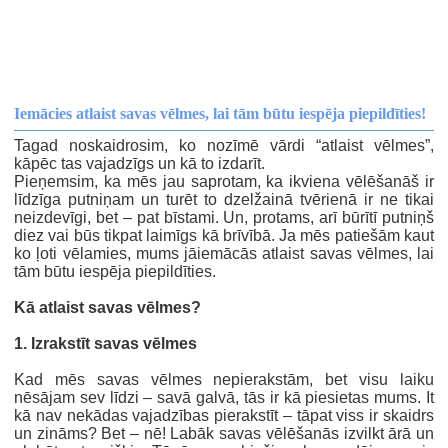
Iemācies atlaist savas vēlmes, lai tām būtu iespēja piepildīties!
Tagad noskaidrosim, ko nozīmē vārdi “atlaist vēlmes”,
kāpēc tas vajadzīgs un kā to izdarīt.
Pieņemsim, ka mēs jau saprotam, ka ikviena vēlēšanāš ir
līdzīga putniņam un turēt to dzelžainā tvērienā ir ne tikai
neizdevīgi, bet – pat bīstami. Un, protams, arī būrītī putniņš
diez vai būs tikpat laimīgs kā brīvībā. Ja mēs patiešām kaut
ko ļoti vēlamies, mums jāiemācās atlaist savas vēlmes, lai
tām būtu iespēja piepildīties.
Kā atlaist savas vēlmes?
1. Izrakstīt savas vēlmes
Kad mēs savas vēlmes nepierakstām, bet visu laiku
nēsājam sev līdzi – savā galvā, tās ir kā piesietas mums. It
kā nav nekādas vajadzības pierakstīt – tāpat viss ir skaidrs
un zināms? Bet – nē! Labāk savas vēlēšanās izvilkt ārā un