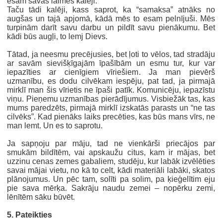
esam savas laimes kalēji.
Taču tādi kalēji, kass saprot, ka “samaksa” atnāks no
augšas un tajā apjomā, kādā mēs to esam pelnījuši. Mēs
turpinām darīt savu darbu un pildīt savu pienākumu. Bet
kādi būs augļi, to lemj Dievs.
Tātad, ja neesmu precējusies, bet ļoti to vēlos, tad stradāju
ar savām sievišķīgajām īpašībām un esmu tur, kur var
iepazīties ar cienīgiem vīriešiem. Ja man pievērš
uzmanību, es dodu cilvēkam iespēju, pat tad, ja pirmajā
mirklī man šis vīrietis ne īpaši patīk. Komunicēju, iepazīstu
viņu. Pieņemu uzmanības pierādījumus. Visbiežāk tas, kas
mums paredzēts, pirmajā mirklī izskatās parasts un “ne tas
cilvēks”. Kad pienāks laiks precēties, kas būs mans vīrs, ne
man lemt. Un es to saprotu.
Ja sapņoju par māju, tad ne vienkārši priecājos par
smukām bildītēm, vai apskaužu citus, kam ir mājas, bet
uzzinu cenas zemes gabaliem, studēju, kur labāk izvēlēties
savai mājai vietu, no kā to celt, kādi materiāli labāki, skatos
plānojumus. Un pēc tam, solīti pa solim, pa ķieģelītim eju
pie sava mērķa. Sakrāju naudu zemei – nopērku zemi,
lēnītēm sāku būvēt.
5. Pateikties