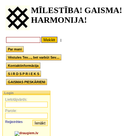
MĪLESTĪBA! GAISMA!
HARMONIJA!
|
Par mani
Vēstules Tev…, bet varbūt Sev…
Kontaktinformācija
S I R D S P R I E K S
GAISMAS PIESKĀRIENI
Login
Lietotājvārds:
Parole:
Reģistrēties