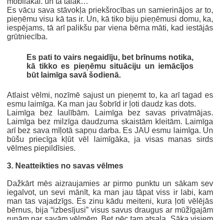
mobilākai. un tā tālāk…
Es vācu sava stāvokļa priekšrocības un samierinājos ar to,
pieņēmu visu kā tas ir. Un, kā tiko biju pieņēmusi domu, ka,
iespējams, tā arī palikšu par viena bērna māti, kad iestājās
grūtniecība.
Es pati to vairs negaidīju, bet brīnums notika,
kā tikko es pieņēmu situāciju un iemācījos
būt laimīga savā šodienā.
Atlaist vēlmi, nozīmē sajust un pieņemt to, ka arī tagad es
esmu laimīga. Ka man jau šobrīd ir ļoti daudz kas dots.
Laimīga bez laulībām. Laimīga bez savas privatmājas.
Laimīga bez milzīga daudzuma skaistām kleitām. Laimīga
arī bez sava mīļotā sapņu darba. Es JAU esmu laimīga. Un
būšu priecīga kļūt vēl laimīgāka, ja visas manas sirds
vēlmes piepildīsies.
3. Neatteikties no savas vēlmes
Dažkārt mēs aizraujamies ar pirmo punktu un sākam sev
iegalvot, un sevi mānīt, ka man jau tāpat viss ir labi, kam
man tas vajadzīgs. Es zinu kādu meiteni, kura ļoti vēlējās
bērnus, bija “izbesījusi” visus savus draugus ar mūžīgajām
runām par savām vēlmēm. Bet pēc tam atsala. Sāka visiem