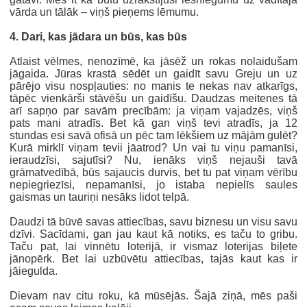
vārda un tālāk – viņš pieņems lēmumu.
4. Dari, kas jādara un būs, kas būs
Atlaist vēlmes, nenozīmē, ka jāsēž un rokas nolaidušam
jāgaida. Jūras krastā sēdēt un gaidīt savu Greju un uz
pārējo visu nospļauties: no manis te nekas nav atkarīgs,
tāpēc vienkārši stāvēšu un gaidīšu. Daudzas meitenes tā
arī sapņo par savām precībām: ja viņam vajadzēs, viņš
pats mani atradīs. Bet kā gan viņš tevi atradīs, ja 12
stundas esi savā ofisā un pēc tam lēkšiem uz mājām gulēt?
Kurā mirklī viņam tevii jāatrod? Un vai tu viņu pamanīsi,
ieraudzīsi, sajutīsi? Nu, ienāks viņš nejauši tavā
grāmatvedībā, būs sajaucis durvis, bet tu pat viņam vērību
nepiegriezīsi, nepamanīsi, jo istaba nepielīs saules
gaismas un tauriņi nesāks lidot telpā.
Daudzi tā būvē savas attiecības, savu biznesu un visu savu
dzīvi. Sacīdami, gan jau kaut kā notiks, es taču to gribu.
Taču pat, lai vinnētu loterijā, ir vismaz loterijas biļete
jānopērk. Bet lai uzbūvētu attiecības, tajās kaut kas ir
jāiegulda.
Dievam nav citu roku, kā mūsējās. Šajā ziņā, mēs paši