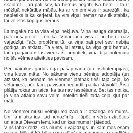
skaidrot – arī pati sev, ka bērnus negrib. Ka bērni – tā ir
mūžīgā nekārtība mājās, ka ar viņiem viss ir sarežģīti, ka
nepietiks laika kerjerai, ka vīrs viņai nemaz nav tik stabils,
lai vēlētos kopīgus bērnus.
Laimīgāka no tā visa viņa nekļuva. Viņa ieslīga depresijā,
pati nesaprotot – no kā. Viņai taču viss ir un bērni nav
vajadzīgi. Taču problēma tā, ka viņa pati pret sevi nebija
godīga un atklāta. Tā vietā, lai atzītu, ka viņa grib bērnus,
taču pagaidām tas vienkārši nenotiek, viņa bija nolēmusi
no šīs vēlmes atteikties pavisam.
Pēc vairākus gadus ilga pašapmāna (un psihoterapijas),
viņa kļuva māte. No sākuma vienu bērniņu adoptēja (un
atzīstot, ka bērnam ne vienmēr jāatnāk tieši tajā ceļā, ko
vēlamies), pēc tam, pavisam negaidīti palika stāvoklī. Ārsti
plātīja rokas un teica, ka tas nav iespējams. Bet tas notika,
jo viņa atlaida savu vēlmi noteikti tieši tādā ceļā kļūt par
māti.
Ne vienmēr mūsu vēlmju realizācija ir atkarīga no mums.
Un, ja ir atkarīga, tad nenozīmīgi. Tāpēc ir vērts uzticēties
un atļaut Dievam lemt, kad un kas mums ir jāiedod.
Viņš labāk redz, kas mums ir vajadzīgs un kam mēs esam
gatavi. Mēs it kā būtu uzrakstījuši iesniegumu uz vadītāja