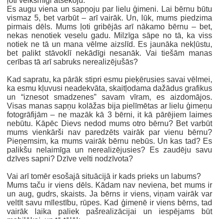
ļoti veiksmīgi atsekoju.
Es augu viena un sapņoju par lielu ģimeni. Lai bērnu būtu
vismaz 5, bet varbūt – arī vairāk. Un, lūk, mums piedzima
pirmais dēls. Mums ļoti gribējās arī nākamo bērnu – bet,
nekas nenotiek veselu gadu. Milzīga sāpe no tā, ka viss
notiek ne tā un mana vēlme aizslīd. Es jaunāka nekļūstu,
bet palikt stāvoklī nekādīgi nesanāk. Vai tiešām manas
cerības tā arī sabruks nerealizējušās?
Kad sapratu, ka pārāk stipri esmu pieķērusies savai vēlmei,
ka esmu kļuvusi neadekvāta, skaitļodama dažādus grafikus
un “iznesot smadzenes” savam vīram, es aizdomājos.
Visas manas sapņu kolāžas bija pielīmētas ar lielu ģimeņu
fotogrāfijām – ne mazāk kā 3 bērni, it kā pārējiem laimes
nebūtu. Kāpēc Dievs nedod mums otro bērnu? Bet varbūt
mums vienkārši nav paredzēts vairāk par vienu bērnu?
Pieņemsim, ka mums vairāk bērnu nebūs. Un kas tad? Es
palikšu nelaimīga un nerealizējusies? Es zaudēju savu
dzīves sapni? Dzīve velti nodzīvota?
Vai arī tomēr esošajā situācijā ir kads prieks un labums?
Mums taču ir viens dēls. Kādam nav neviena, bet mums ir
un aug, gudrs, skaists. Ja bērns ir viens, viņam vairāk var
veltīt savu mīlestību, rūpes. Kad ģimenē ir viens bērns, tad
vairāk laika paliek pašrealizācijai un iespējams būt