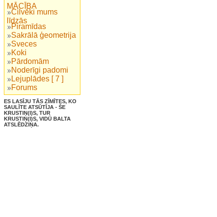
MĀCĪBA
Cilvēki mums
līdzās
Piramīdas
Sakrālā ģeometrija
Sveces
Koki
Pārdomām
Noderīgi padomi
Lejuplādes [ 7 ]
Forums
ES LASĪJU TĀS ZĪMĪTES, KO
SAULĪTE ATSŪTĪJA - ŠE
KRUSTIŅ(I)S, TUR
KRUSTIŅ(I)S, VIDŪ BALTA
ATSLĒDZIŅA.