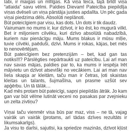
labi, ir maigas un mīlīgas. Kā viņa teica, tajā brīdī viņa
“atlaida” savu vēlmi. Paldies Dievam! Pateicība piepildīja
viņas dvēseli un viņa pārstāja justies apdalīta. Un pēc gada
viņai piedzima dēls. Absolūti neplānoti.
Būt poteicīgiem par visu, kas dots. Un dots ir tik daudz.
Vairumam no mums ir, kur dzīvot, ir ko ēst, ko mugurā vilkt.
Bet ir miljoniem cilvēku, kuri dzīvo absolūtā nabadzībā,
kuriem nav pienācīgu māju. Mums blakus ir mūsu mīļie,
tuvie cilvēki, paēduši, dzīvi. Mums ir rokas, kājas, bet mēs
to nenovērtējam.
Būt pateicīgiem bez pretenzijām – bet, kad gan tas
notiks!!!? Pārslēgties nepārtraukti uz pateicību. Lai arī man
nav savas mājas, paldies par to, ka mums ir iespēja īrēt
mājvietu un dzīvot atsevišķi no vecākiem. Lai ari man nav
liela skapja ar kleitām, taču man ir četras, ļoti skaistas
kleitas un talants, šujmašīna, un prasme uzšūt sev
apģērbu. Un tā tālāk…
Kad mēs protam būt pateicīgi, sapņi piepildās ātrāk. Jo kam
gan var būt vēlme lutināt veceni no pasakas par zvejnieku
un zelta zivtiņu?
Viņai taču vienmēr visa būs par maz, viss – ne tā, vajag
vairāk un vairāk (protams, arī tādas dzīves rezultāts ir
likumsakarīgs).
Ja visu to darīsi, sajutīsi, ka spriedze mazinās, dzīvot kļūst