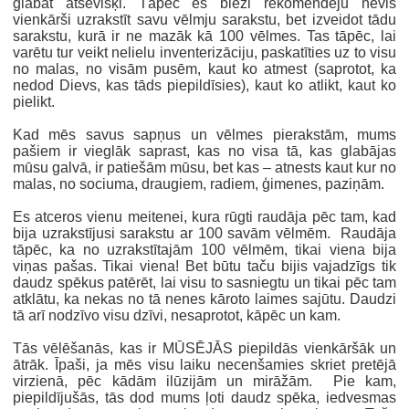
glabāt atsevišķi. Tāpēc es bieži rekomendēju nevis
vienkārši uzrakstīt savu vēlmju sarakstu, bet izveidot tādu
sarakstu, kurā ir ne mazāk kā 100 vēlmes. Tas tāpēc, lai
varētu tur veikt nelielu inventerizāciju, paskatīties uz to visu
no malas, no visām pusēm, kaut ko atmest (saprotot, ka
nedod Dievs, kas tāds piepildīsies), kaut ko atlikt, kaut ko
pielikt.
Kad mēs savus sapņus un vēlmes pierakstām, mums
pašiem ir vieglāk saprast, kas no visa tā, kas glabājas
mūsu galvā, ir patiešām mūsu, bet kas – atnests kaut kur no
malas, no sociuma, draugiem, radiem, ģimenes, paziņām.
Es atceros vienu meitenei, kura rūgti raudāja pēc tam, kad
bija uzrakstījusi sarakstu ar 100 savām vēlmēm. Raudāja
tāpēc, ka no uzrakstītajām 100 vēlmēm, tikai viena bija
viņas pašas. Tikai viena! Bet būtu taču bijis vajadzīgs tik
daudz spēkus patērēt, lai visu to sasniegtu un tikai pēc tam
atklātu, ka nekas no tā nenes kāroto laimes sajūtu. Daudzi
tā arī nodzīvo visu dzīvi, nesaprotot, kāpēc un kam.
Tās vēlēšanās, kas ir MŪSĒJĀS piepildās vienkāršāk un
ātrāk. Īpaši, ja mēs visu laiku necenšamies skriet pretējā
virzienā, pēc kādām ilūzijām un mirāžām. Pie kam,
piepildījušās, tās dod mums ļoti daudz spēka, iedvesmas