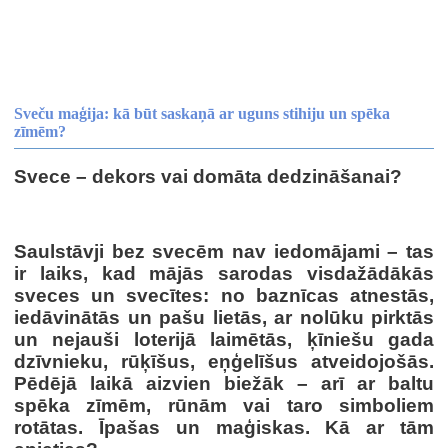
Sveču maģija: kā būt saskaņā ar uguns stihiju un spēka
zīmēm?
Svece – dekors vai domāta dedzināšanai?
Saulstāvji bez svecēm nav iedomājami – tas
ir laiks, kad mājās sarodas visdažādākās
sveces un svecītes: no baznīcas atnestās,
iedāvinātās un pašu lietās, ar nolūku pirktās
un nejauši loterijā laimētās, ķīniešu gada
dzīvnieku, rūķīšus, eņģelīšus atveidojošās.
Pēdējā laikā aizvien biežāk – arī ar baltu
spēka zīmēm, rūnām vai taro simboliem
rotātas. Īpašas un maģiskas. Kā ar tām