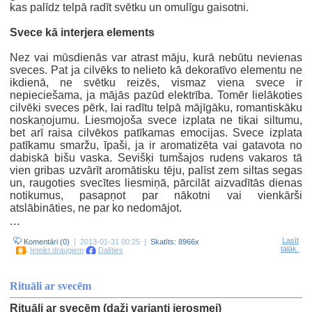
kas palīdz telpā radīt svētku un omulīgu gaisotni.
Svece kā interjera elements
Nez vai mūsdienās var atrast māju, kurā nebūtu nevienas
sveces. Pat ja cilvēks to nelieto kā dekoratīvo elementu ne
ikdienā, ne svētku reizēs, vismaz viena svece ir
nepieciešama, ja mājās pazūd elektrība. Tomēr lielākoties
cilvēki sveces pērk, lai radītu telpā mājīgāku, romantiskāku
noskaņojumu. Liesmojoša svece izplata ne tikai siltumu,
bet arī raisa cilvēkos patīkamas emocijas. Svece izplata
patīkamu smaržu, īpaši, ja ir aromatizēta vai gatavota no
dabiskā bišu vaska. Sevišķi tumšajos rudens vakaros tā
vien gribas uzvārīt aromātisku tēju, palīst zem siltas segas
un, raugoties svecītes liesmiņā, pārcilāt aizvadītās dienas
notikumus, pasapņot par nākotni vai vienkārši
atslābināties, ne par ko nedomājot.
...
Lasīt
Komentāri (0)
| 2013-01-31 00:25 |
Skatīts: 8966x
tālāk.
Ieteikt draugiem
Dalīties
Rituāli ar svecēm
Rituāli ar svecēm (daži varianti ierosmei)