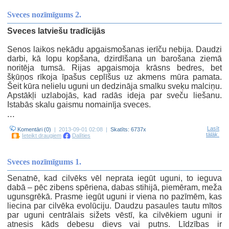
Sveces nozīmīgums 2.
Sveces latviešu tradīcijās
Senos laikos nekādu apgaismošanas ierīču nebija. Daudzi
darbi, kā lopu kopšana, dzirdīšana un barošana ziemā
noritēja tumsā. Rijas apgaismoja krāsns bedres, bet
šķūņos rīkoja īpašus ceplīšus uz akmens mūra pamata.
Šeit kūra nelielu uguni un dedzināja smalku sveķu malciņu.
Apstākļi uzlabojās, kad radās ideja par sveču liešanu.
Istabās skalu gaismu nomainīja sveces.
...
Lasīt
Komentāri (0)
| 2013-09-01 02:08 |
Skatīts: 6737x
tālāk.
Ieteikt draugiem
Dalīties
Sveces nozīmīgums 1.
Senatnē, kad cilvēks vēl neprata iegūt uguni, to ieguva
dabā – pēc zibens spēriena, dabas stihijā, piemēram, meža
ugunsgrēkā. Prasme iegūt uguni ir viena no pazīmēm, kas
liecina par cilvēka evolūciju. Daudzu pasaules tautu mītos
par uguni centrālais sižets vēstī, ka cilvēkiem uguni ir
atnesis kāds debesu dievs vai putns. Līdzības ir