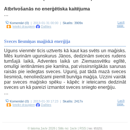
Atbrīvošanās no enerģētiska kaitējuma
...
Lasīt
Komentāri (0)
| 2013-01-31 00:00 |
Skatīts: 3909x
tālāk.
Ieteikt draugiem
Dalīties
Sveces liesmiņas maģiskā enerģija
Uguns vienmēr ticis uztverts kā kaut kas svēts un maģisks.
Mēs kurinām ugunskurus Jāņos, dedzinām sveces rudens
tumšajā laikā, Adventes laikā un Ziemassvētku eglītē,
omulīgi ieritināmies pie kamīna, pat vissirsnīgākās sarunas
raisās pie iedegtas sveces. Ugunij, pat tādā mazā sveces
liesmiņā, nenoliedzami piemīt burvīga maģija. Uzzini vairāk
par sveces maģisko spēku - kāpēc ir ieteicams dedzināt
sveces un kā pareizi izmantot sveces sniegto enerģiju.
...
Lasīt
Komentāri (0)
| 2013-01-30 17:23 |
Skatīts: 2417x
tālāk.
Ieteikt draugiem
Dalīties
© laisma.1w.lv 2026 | Stils no:
1w.lv
|
RSS
|
hiti: 953251