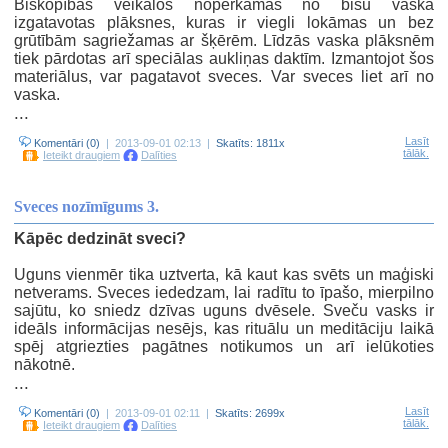
Biškopības veikalos nopērkamas no bišu vaska
izgatavotas plāksnes, kuras ir viegli lokāmas un bez
grūtībām sagriežamas ar šķērēm. Līdzās vaska plāksnēm
tiek pārdotas arī speciālas aukliņas daktīm. Izmantojot šos
materiālus, var pagatavot sveces. Var sveces liet arī no
vaska.
...
Lasīt
Komentāri (0)
| 2013-09-01 02:13 |
Skatīts: 1811x
tālāk.
Ieteikt draugiem
Dalīties
Sveces nozīmīgums 3.
Kāpēc dedzināt sveci?
Uguns vienmēr tika uztverta, kā kaut kas svēts un maģiski
netverams. Sveces iededzam, lai radītu to īpašo, mierpilno
sajūtu, ko sniedz dzīvas uguns dvēsele. Sveču vasks ir
ideāls informācijas nesējs, kas rituālu un meditāciju laikā
spēj atgriezties pagātnes notikumos un arī ielūkoties
nākotnē.
...
Lasīt
Komentāri (0)
| 2013-09-01 02:11 |
Skatīts: 2699x
tālāk.
Ieteikt draugiem
Dalīties