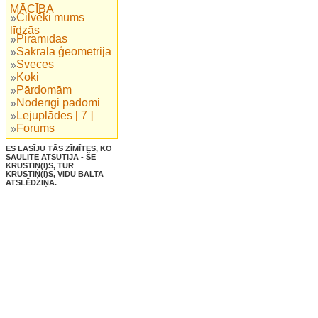
MĀCĪBA
Cilvēki mums
līdzās
Piramīdas
Sakrālā ģeometrija
Sveces
Koki
Pārdomām
Noderīgi padomi
Lejuplādes [ 7 ]
Forums
ES LASĪJU TĀS ZĪMĪTES, KO
SAULĪTE ATSŪTĪJA - ŠE
KRUSTIŅ(I)S, TUR
KRUSTIŅ(I)S, VIDŪ BALTA
ATSLĒDZIŅA.