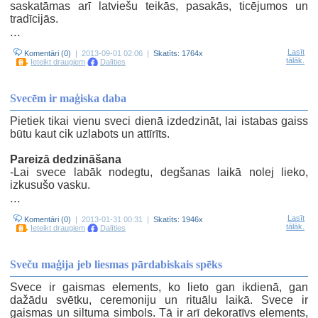
saskatāmas arī latviešu teikās, pasakās, ticējumos un
tradīcijās.
...
Lasīt
Komentāri (0)
| 2013-09-01 02:06 |
Skatīts: 1764x
tālāk.
Ieteikt draugiem
Dalīties
Svecēm ir maģiska daba
Pietiek tikai vienu sveci dienā izdedzināt, lai istabas gaiss
būtu kaut cik uzlabots un attīrīts.
Pareizā dedzināšana
-Lai svece labāk nodegtu, degšanas laikā nolej lieko,
izkusušo vasku.
...
Lasīt
Komentāri (0)
| 2013-01-31 00:31 |
Skatīts: 1946x
tālāk.
Ieteikt draugiem
Dalīties
Sveču maģija jeb liesmas pārdabiskais spēks
Svece ir gaismas elements, ko lieto gan ikdienā, gan
dažādu svētku, ceremoniju un rituālu laikā. Svece ir
gaismas un siltuma simbols. Tā ir arī dekoratīvs elements,