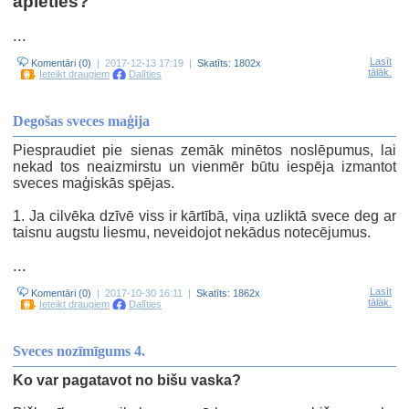
apieties?
...
Lasīt
Komentāri (0)
| 2017-12-13 17:19 |
Skatīts: 1802x
tālāk.
Ieteikt draugiem
Dalīties
Degošas sveces maģija
Piespraudiet pie sienas zemāk minētos noslēpumus, lai
nekad tos neaizmirstu un vienmēr būtu iespēja izmantot
sveces maģiskās spējas.
1. Ja cilvēka dzīvē viss ir kārtībā, viņa uzliktā svece deg ar
taisnu augstu liesmu, neveidojot nekādus notecējumus.
...
Lasīt
Komentāri (0)
| 2017-10-30 16:11 |
Skatīts: 1862x
tālāk.
Ieteikt draugiem
Dalīties
Sveces nozīmīgums 4.
Ko var pagatavot no bišu vaska?