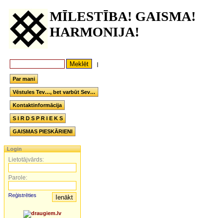
MĪLESTĪBA! GAISMA!
HARMONIJA!
|
Par mani
Vēstules Tev…, bet varbūt Sev…
Kontaktinformācija
S I R D S P R I E K S
GAISMAS PIESKĀRIENI
Login
Lietotājvārds:
Parole:
Reģistrēties