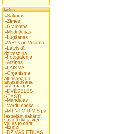
Izvēlne
Sākums
Zīmes
Grāmatas
Meditācijas
Lūgšanas
Vēstis no Visuma
Latviskā
dzīvesziņa
Fotogalerija
Atziņas
LAISMA
Organisma
attīrīšana un
atveseļošana
Afirmācijas
DVĒSELES
STĀSTI
Mandalas
Vārdu spēks
M I N I M U M S par
iespējām sakārtot
savu dzīvi ja vien
vēlies to darīt
Eņģeļi
DZĪVĀS ĒTIKAS