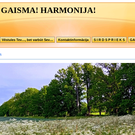
 GAISMA! HARMONIJA!
Vēstules Tev…, bet varbūt Sev…
Kontaktinformācija
S I R D S P R I E K S
GA
s