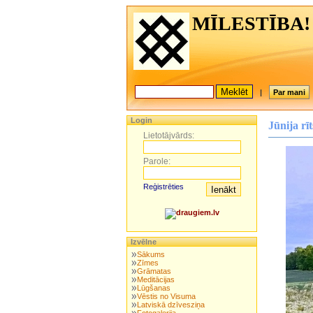
MĪLESTĪBA!
|
Par mani
Login
Jūnija rīt
Lietotājvārds:
Parole:
Reģistrēties
Izvēlne
Sākums
Zīmes
Grāmatas
Meditācijas
Lūgšanas
Vēstis no Visuma
Latviskā dzīvesziņa