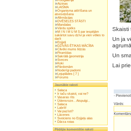
Fotogalerija
Atziņas
LAISMA
Organisma attīrīšana un
atveseļošana
Afirmācijas
DVĒSELES STĀSTI
Mandalas
Skaisti 
Vārdu spēks
M I N I M U M S par iespējām
sakārtot savu dzīvi ja vien vēlies to
Un ja v
darīt
Eņģeļi
agrumā
DZĪVĀS ĒTIKAS MĀCĪBA
Cilvēki mums līdzās
Piramīdas
Un smar
Sakrālā ģeometrija
Sveces
Koki
Lai prie
Pārdomām
Noderīgi padomi
Lejuplādes [ 7 ]
Forums
Jaunākie raksti
Salaca
Ir taču skaisti, vai ne?
- Pievieno
Vasaras rīts
Ūdensroze... Atspulgi...
Vārds:
Salaca
Labrīt!
Vai pazīsti?
Komentārs
Lācenes
Sveiciens no Eņģeļu alas
Dārza rotas
Pēdējie komentētie raksti