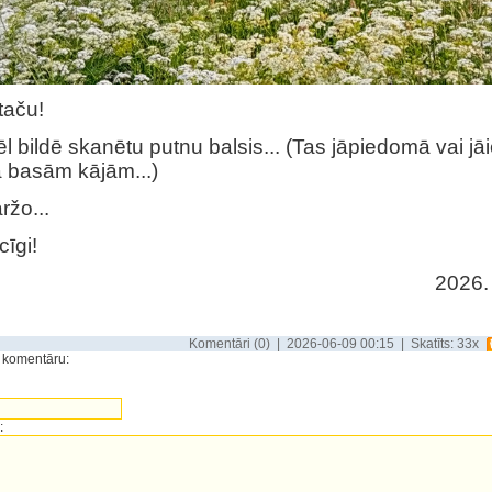
taču!
ēl bildē skanētu putnu balsis... (Tas jāpiedomā vai jāi
 basām kājām...)
žo...
cīgi!
2026. 
Komentāri (0) | 2026-06-09 00:15 | Skatīts: 33x
t komentāru:
: