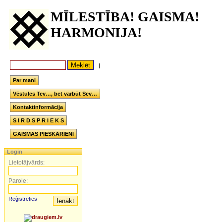
MĪLESTĪBA! GAISMA!
HARMONIJA!
|
Par mani
Vēstules Tev…, bet varbūt Sev…
Kontaktinformācija
S I R D S P R I E K S
GAISMAS PIESKĀRIENI
Login
Lietotājvārds:
Parole:
Reģistrēties