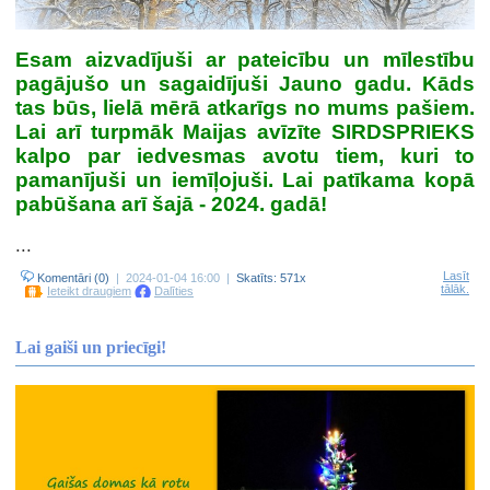
Esam aizvadījuši ar pateicību un mīlestību
pagājušo un sagaidījuši Jauno gadu. Kāds
tas būs, lielā mērā atkarīgs no mums pašiem.
Lai arī turpmāk Maijas avīzīte SIRDSPRIEKS
kalpo par iedvesmas avotu tiem, kuri to
pamanījuši un iemīļojuši. Lai patīkama kopā
pabūšana arī šajā - 2024. gadā!
...
Lasīt
Komentāri (0)
| 2024-01-04 16:00 |
Skatīts: 571x
tālāk.
Ieteikt draugiem
Dalīties
Lai gaiši un priecīgi!