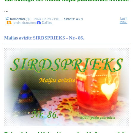
...
Lasīt
Komentāri (0)
| 2024-02-29 21:01 |
Skatīts: 465x
tālāk.
Ieteikt draugiem
Dalīties
Maijas avīzīte SIRDSPRIEKS - Nr.- 86.