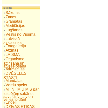
Izvēlne
Sākums
Zīmes
Grāmatas
Meditācijas
Lūgšanas
Vēstis no Visuma
Latviskā
dzīvesziņa
Fotogalerija
Atziņas
LAISMA
Organisma
attīrīšana un
atveseļošana
Afirmācijas
DVĒSELES
STĀSTI
Mandalas
Vārdu spēks
M I N I M U M S par
iespējām sakārtot
savu dzīvi ja vien
vēlies to darīt
Eņģeļi
DZĪVĀS ĒTIKAS