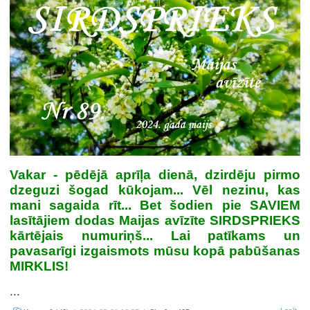
Vakar - pēdējā aprīļa dienā, dzirdēju pirmo
dzeguzi šogad kūkojam... Vēl nezinu, kas
mani sagaida rīt... Bet šodien pie SAVIEM
lasītājiem dodas Maijas avīzīte SIRDSPRIEKS
kārtējais numuriņš... Lai patīkams un
pavasarīgi izgaismots mūsu kopā pabūšanas
MIRKLIS!
...