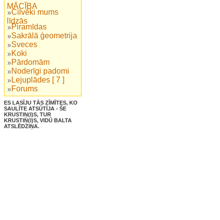
MĀCĪBA
Cilvēki mums
līdzās
Piramīdas
Sakrālā ģeometrija
Sveces
Koki
Pārdomām
Noderīgi padomi
Lejuplādes [ 7 ]
Forums
ES LASĪJU TĀS ZĪMĪTES, KO
SAULĪTE ATSŪTĪJA - ŠE
KRUSTIŅ(I)S, TUR
KRUSTIŅ(I)S, VIDŪ BALTA
ATSLĒDZIŅA.