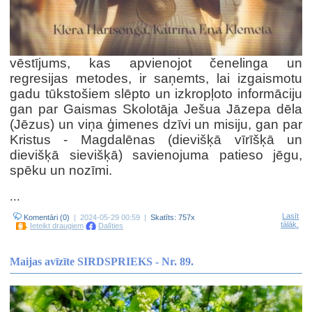
vēstījums, kas apvienojot čenelinga un
regresijas metodes, ir saņemts, lai izgaismotu
gadu tūkstošiem slēpto un izkropļoto informāciju
gan par Gaismas Skolotāja Ješua Jāzepa dēla
(Jēzus) un viņa ģimenes dzīvi un misiju, gan par
Kristus - Magdalēnas (dievišķā vīrīšķā un
dievišķā sievišķā) savienojuma patieso jēgu,
spēku un nozīmi.
...
Lasīt
Komentāri (0)
| 2024-05-29 00:59 |
Skatīts: 757x
tālāk.
Ieteikt draugiem
Dalīties
Maijas avīzīte SIRDSPRIEKS - Nr. 89.