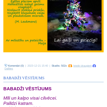
Komentāri (0)
| 2023-12-21 15:40 |
Skatīts: 502x
Ieteikt draugiem
Dalīties
BABADŽI VĒSTĪJUMS
BABADŽI VĒSTĪJUMS
Mīli un kalpo visai cilvēcei.
Palīdzi katram.