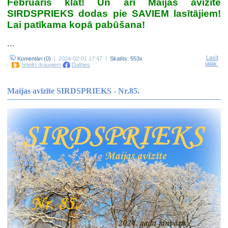
Februāris klāt! Un arī Maijas avīzīte
SIRDSPRIEKS dodas pie SAVIEM lasītājiem!
Lai patīkama kopā pabūšana!
...
Lasīt
Komentāri (0)
| 2024-02-01 17:47 |
Skatīts: 553x
tālāk.
Ieteikt draugiem
Dalīties
Maijas avīzīte SIRDSPRIEKS - Nr.85.