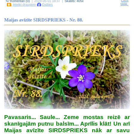
Lasīt
Komentāri (0)
| 2024-05-01 18:37 |
Skatīts: 405x
tālāk.
Ieteikt draugiem
Dalīties
Maijas avīzīte SIRDSPRIEKS - Nr. 88.
Pavasaris... Saule... Zeme mostas reizē ar
skanīgajām putnu balsīm... Aprīlis klāt! Un arī
Maijas avīzīte SIRDSPRIEKS nāk ar savu