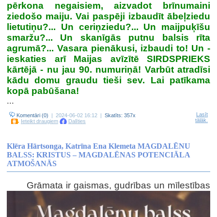
pērkona negaisiem, aizvadot brīnumaini
ziedošo maiju. Vai paspēji izbaudīt ābeļziedu
lietutiņu?... Un ceriņziedu?... Un maijpuķīšu
smaržu?... Un skanīgās putnu balsis rīta
agrumā?... Vasara pienākusi, izbaudi to! Un -
ieskaties arī Maijas avīzītē SIRDSPRIEKS
kārtējā - nu jau 90. numuriņā! Varbūt atradīsi
kādu domu graudu tieši sev. Lai patīkama
kopā pabūšana!
...
Lasīt
Komentāri (0)
| 2024-06-02 16:12 |
Skatīts: 357x
tālāk.
Ieteikt draugiem
Dalīties
Klēra Hārtsonga, Katrīna Ena Klemeta MAGDALĒNU
BALSS: KRISTUS – MAGDALĒNAS POTENCIĀLA
ATMOŠANĀS
Grāmata ir gaismas, gudrības un mīlestības