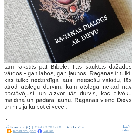
tām rakstīts pat Bībelē. Tās sauktas dažādos
vārdos - gan labos, gan ļaunos. Raganas ir tulki,
kas tulko nedzirdīgai ausij neesošu valodu, tās
atrod atslēgu durvīm, kam atslēga nekad nav
pastāvējusi, un aizver tās durvis, kas cilvēku
maldina un padara ļaunu. Raganas vieno Dievs
un misija kalpot cilvēcei.
...
Lasīt
Komentāri (0)
| 2024-03-28 17:00 |
Skatīts: 707x
tālāk.
Ieteikt draugiem
Dalīties