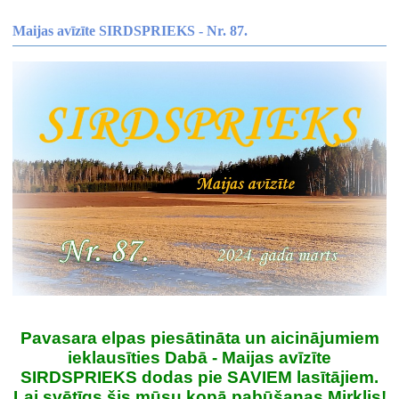
Maijas avīzīte SIRDSPRIEKS - Nr. 87.
Pavasara elpas piesātināta un aicinājumiem
ieklausīties Dabā - Maijas avīzīte
SIRDSPRIEKS dodas pie SAVIEM lasītājiem.
Lai svētīgs šis mūsu kopā pabūšanas Mirklis!