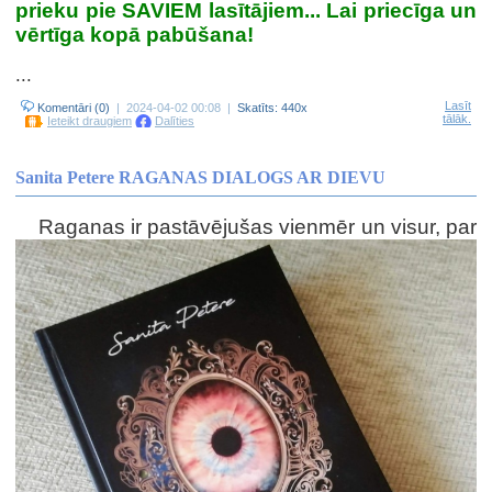
prieku pie SAVIEM lasītājiem... Lai priecīga un
vērtīga kopā pabūšana!
...
Lasīt
Komentāri (0)
| 2024-04-02 00:08 |
Skatīts: 440x
tālāk.
Ieteikt draugiem
Dalīties
Sanita Petere RAGANAS DIALOGS AR DIEVU
Raganas ir pastāvējušas vienmēr un visur, par